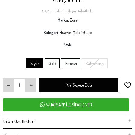
94,86 TL 'den başlayan taksitlerle
Marka:
Zore
Kategori:
Huawei Mate 10 Lite
Stok:
Siyah
Gold
Kırmızı
Kahverengi
Sepete Ekle
WHATSAPP İLE SİPARİŞ VER
Ürün Özellikleri