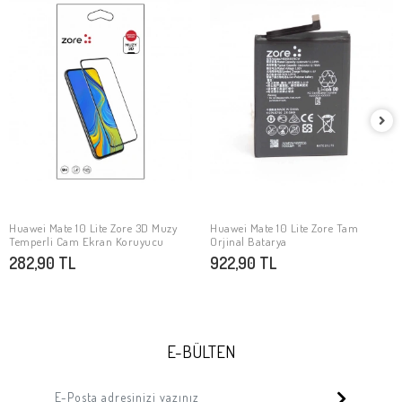
Huawei Mate 10 Lite Zore 3D Muzy
Huawei Mate 10 Lite Zore Tam
SEPETE EKLE
SEPETE EKLE
Temperli Cam Ekran Koruyucu
Orjinal Batarya
282,90 TL
922,90 TL
E-BÜLTEN