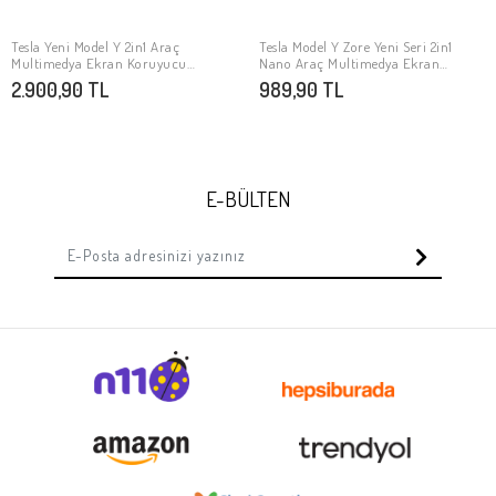
Tesla Yeni Model Y 2in1 Araç
Tesla Model Y Zore Yeni Seri 2in1
SEPETE EKLE
SEPETE EKLE
Multimedya Ekran Koruyucu
Nano Araç Multimedya Ekran
Uygulama Aparatlı Zore Premium
Koruyucu
2.900,90 TL
989,90 TL
Temperli Cam Ekran Koruyucu
E-BÜLTEN