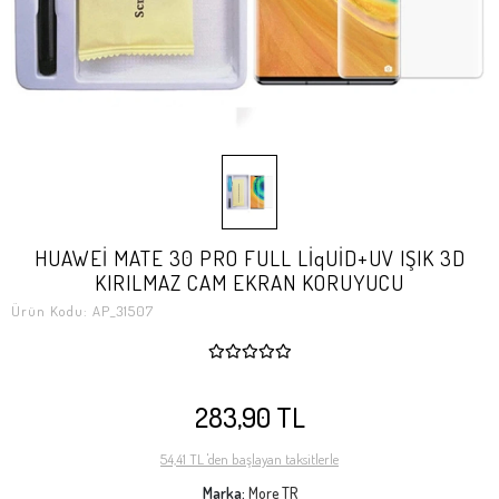
HUAWEİ MATE 30 PRO FULL LİqUİD+UV IŞIK 3D
KIRILMAZ CAM EKRAN KORUYUCU
Ürün Kodu:
AP_31507
283,90 TL
54,41 TL 'den başlayan taksitlerle
Marka:
More TR