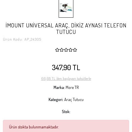
İMOUNT UNİVERSAL ARAÇ, DİKİZ AYNASI TELEFON
TUTUCU
Ürün Kodu:
AP_24305
347,90 TL
66,68 TL 'den başlayan taksitlerle
Marka:
More TR
Kategori:
Araç Tutucu
Stok:
Ürün stokta bulunmamaktadır.