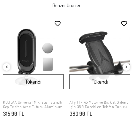
Benzer Ürünler
Tükendi
Tükendi
KUULAA Universal Mıknatıslı Standlı
Ally TT-T45 Motor ve Bisiklet Gidonu
Stokta Yok
Stokta Yok
Cep Telefon Araç Tutucu Aluminum
İçin 360 Dönebilen Telefon Tutucu
315,90 TL
380,90 TL