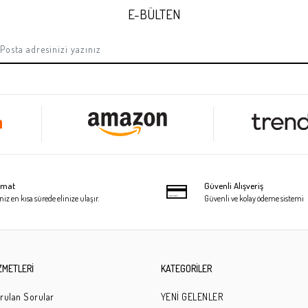
E-BÜLTEN
limat
Güvenli Alışveriş
niz en kısa sürede elinize ulaşır.
Güvenli ve kolay ödeme sistemi
ZMETLERİ
KATEGORİLER
rulan Sorular
YENİ GELENLER