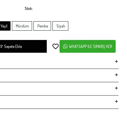
Stok:
Yeşil
Mürdüm
Pembe
Siyah
Sepete Ekle
WHATSAPP İLE SİPARİŞ VER