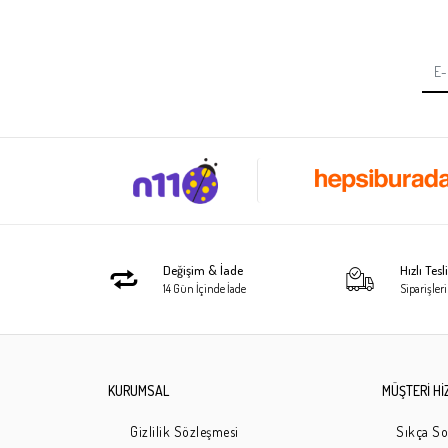
Değişim & İade
Hızlı Tes
14 Gün İçinde İade
Siparişleri
KURUMSAL
MÜŞTERİ Hİ
Gizlilik Sözleşmesi
Sıkça So