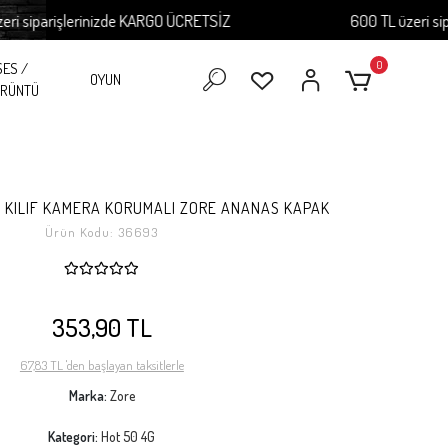
iparişlerinizde KARGO ÜCRETSİZ
600 TL üzeri sipariş
0
SES /
OYUN
RÜNTÜ
4G KILIF KAMERA KORUMALI ZORE ANANAS KAPAK
Ürün Kodu:
36693
353,90 TL
67,83 TL 'den başlayan taksitlerle
Marka:
Zore
Kategori:
Hot 50 4G