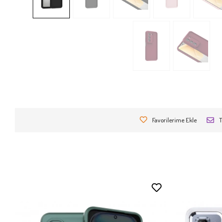
Favorilerime Ekle
T