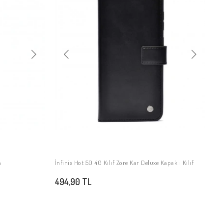
n
İnfinix Hot 50 4G Kılıf Zore Kar Deluxe Kapaklı Kılıf
SEPETE EKLE
494,90 TL