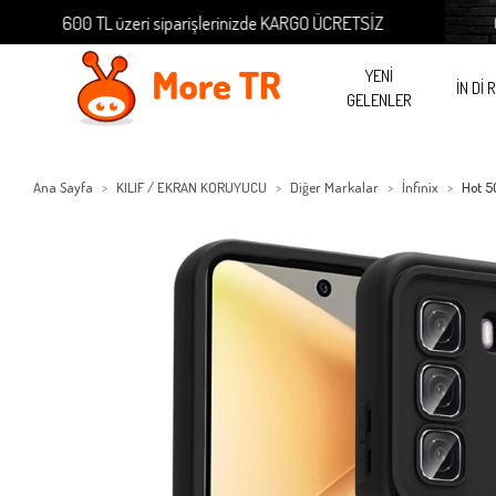
600 TL üzeri siparişlerinizde KARGO ÜCRETSİZ
600 T
YENİ
İN Dİ 
GELENLER
Ana Sayfa
KILIF / EKRAN KORUYUCU
Diğer Markalar
İnfinix
Hot 5