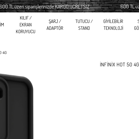
L üzeri siparişlerinizde KARGO ÜCRETSİZ
600 TL üzeri s
KILIF /
ŞARJ /
TUTUCU /
GİYİLEBİLİR
RİM
EKRAN
ADAPTÖR
STAND
TEKNOLOJİ
GÖ
KORUYUCU
0 4G
İNFİNİX HOT 50 