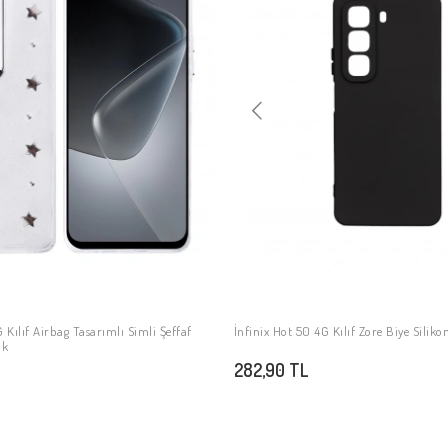
 Kılıf Airbag Tasarımlı Simli Şeffaf
İnfinix Hot 50 4G Kılıf Zore Biye Siliko
SEPETE EKLE
SEPETE EKLE
ak
282,90 TL