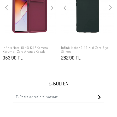
İnfinix Note 40 4G Kılıf Kamera
İnfinix Note 40 4G Kılıf Zore Biye
SEPETE EKLE
SEPETE EKLE
Korumalı Zore Ananas Kapak
Silikon
353,90 TL
282,90 TL
E-BÜLTEN