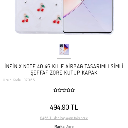
İNFİNİX NOTE 40 4G KILIF AİRBAG TASARIMLI SİMLİ
ŞEFFAF ZORE KUTUP KAPAK
Ürün Kodu:
37065
494,90 TL
94,86 TL 'den başlayan taksitlerle
Marka:
Zore