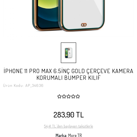
İPHONE 11 PRO MAX 6.5İNÇ GOLD ÇERÇEVE KAMERA
KORUMALI BUMPER KILIF
Ürün Kodu:
AP_34636
283,90 TL
54,41 TL 'den başlayan taksitlerle
Marka:
More TR