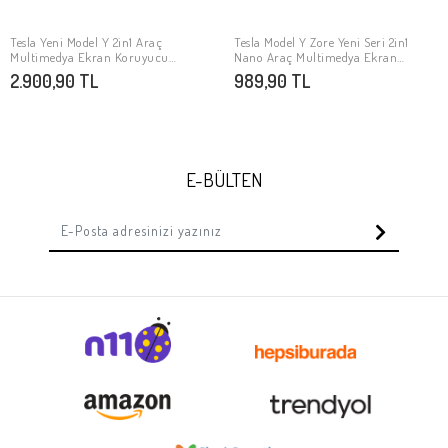
Tesla Yeni Model Y 2in1 Araç
Tesla Model Y Zore Yeni Seri 2in1
SEPETE EKLE
SEPETE EKLE
Multimedya Ekran Koruyucu
Nano Araç Multimedya Ekran
Uygulama Aparatlı Zore Premium
Koruyucu
2.900,90 TL
989,90 TL
Temperli Cam Ekran Koruyucu
E-BÜLTEN