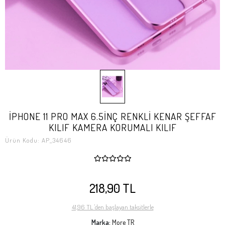
İPHONE 11 PRO MAX 6.5İNÇ RENKLİ KENAR ŞEFFAF
KILIF KAMERA KORUMALI KILIF
Ürün Kodu:
AP_34646
218,90 TL
41,96 TL 'den başlayan taksitlerle
Marka:
More TR