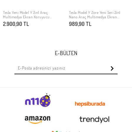
Tesla Yeni Model Y 2in1 Araç
Tesla Model Y Zore Yeni Seri 2in1
SEPETE EKLE
SEPETE EKLE
Multimedya Ekran Koruyucu
Nano Araç Multimedya Ekran
Uygulama Aparatlı Zore Premium
Koruyucu
2.900,90 TL
989,90 TL
Temperli Cam Ekran Koruyucu
E-BÜLTEN