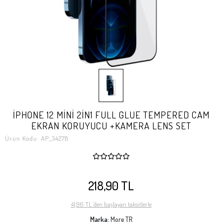
İPHONE 12 MİNİ 2İN1 FULL GLUE TEMPERED CAM
EKRAN KORUYUCU +KAMERA LENS SET
Ürün Kodu:
AP_34278
218,90 TL
41,96 TL 'den başlayan taksitlerle
Marka:
More TR