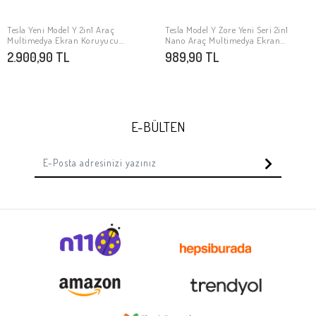
Tesla Yeni Model Y 2in1 Araç
Tesla Model Y Zore Yeni Seri 2in1
SEPETE EKLE
SEPETE EKLE
Multimedya Ekran Koruyucu
Nano Araç Multimedya Ekran
Uygulama Aparatlı Zore Premium
Koruyucu
2.900,90 TL
989,90 TL
Temperli Cam Ekran Koruyucu
E-BÜLTEN