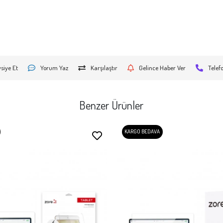
siye Et
Yorum Yaz
Karşılaştır
Gelince Haber Ver
Telef
Benzer Ürünler
KARGO BEDAVA