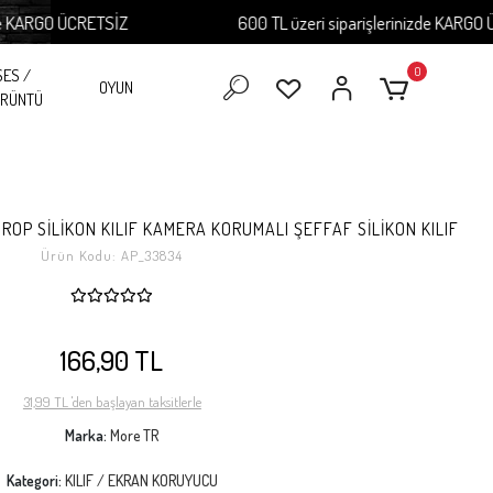
RGO ÜCRETSİZ
600 TL üzeri siparişlerinizde KARGO ÜCRET
0
SES /
OYUN
RÜNTÜ
DROP SİLİKON KILIF KAMERA KORUMALI ŞEFFAF SİLİKON KILIF
Ürün Kodu:
AP_33834
166,90 TL
31,99 TL 'den başlayan taksitlerle
Marka:
More TR
Kategori:
KILIF / EKRAN KORUYUCU