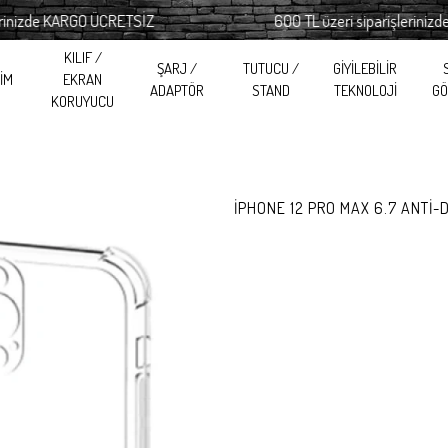
zde KARGO ÜCRETSİZ
600 TL üzeri siparişlerinizde KA
KILIF /
ŞARJ /
TUTUCU /
GİYİLEBİLİR
RİM
EKRAN
ADAPTÖR
STAND
TEKNOLOJİ
GÖ
KORUYUCU
İPHONE 12 PRO MAX 6.7 ANTİ-