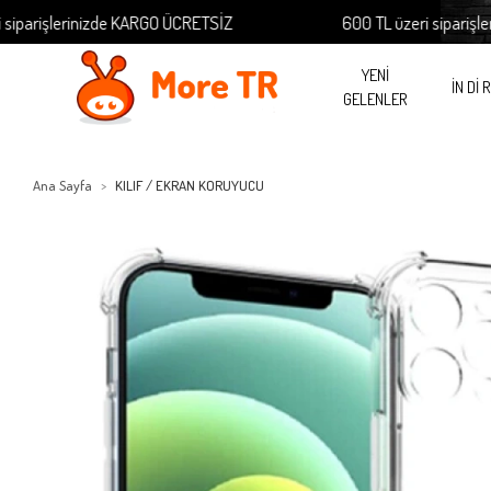
rişlerinizde KARGO ÜCRETSİZ
600 TL üzeri siparişlerini
YENİ
İN Dİ 
GELENLER
Ana Sayfa
KILIF / EKRAN KORUYUCU