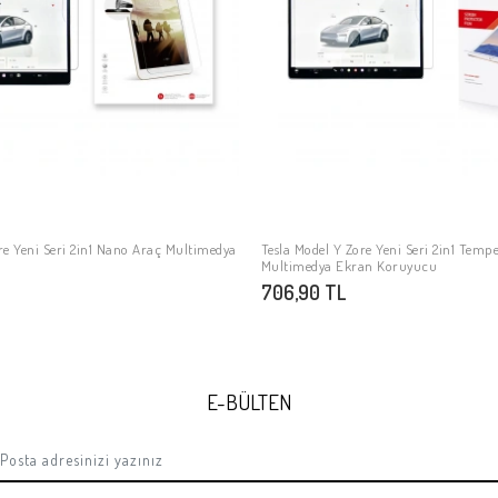
re Yeni Seri 2in1 Nano Araç Multimedya
Tesla Model Y Zore Yeni Seri 2in1 Temp
SEPETE EKLE
SEPETE EKLE
Multimedya Ekran Koruyucu
706,90 TL
E-BÜLTEN