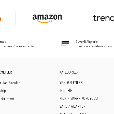
limat
Güvenli Alışveriş
niz en kısa sürede elinize ulaşır.
Güvenli ve kolay ödeme sistemi
ZMETLERİ
KATEGORİLER
rulan Sorular
YENİ GELENLER
Takip
İN Dİ RİM
ldirimleri
KILIF / EKRAN KORUYUCU
ŞARJ / ADAPTÖR