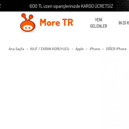
600 TL üzeri siparişlerinizde KARGO ÜCRETSİZ
YENİ
İN Dİ 
GELENLER
Ana Sayfa
KILIF / EKRAN KORUYUCU
Apple
iPhone
DİĞER iPhone