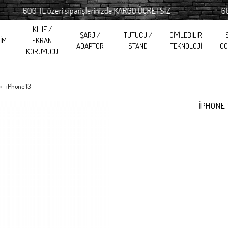
600 TL üzeri siparişlerinizde KARGO ÜCRETSİZ
600 TL 
KILIF /
ŞARJ /
TUTUCU /
GİYİLEBİLİR
RİM
EKRAN
ADAPTÖR
STAND
TEKNOLOJİ
GÖ
KORUYUCU
iPhone 13
İPHONE 