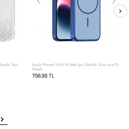
A
S
9
 Damla Taşlı
Apple iPhone 13 Kılıf M-Safe Şarj Özellikli Zore Lora PC
SEPETE EKLE
Kapak
706,90 TL