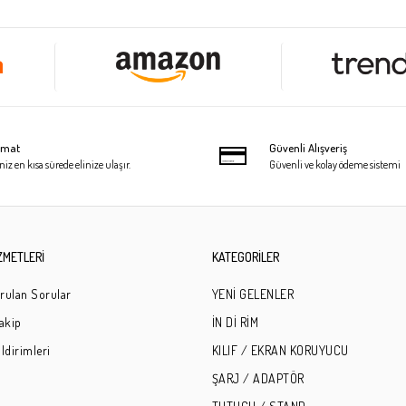
limat
Güvenli Alışveriş
niz en kısa sürede elinize ulaşır.
Güvenli ve kolay ödeme sistemi
ZMETLERİ
KATEGORİLER
rulan Sorular
YENİ GELENLER
Takip
İN Dİ RİM
ldirimleri
KILIF / EKRAN KORUYUCU
ŞARJ / ADAPTÖR