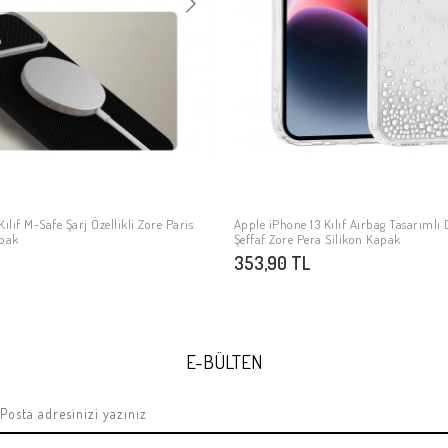
ılıf M-Safe Şarj Özellikli Zore Paris
Apple iPhone 13 Kılıf Airbag Tasarımlı
SEPETE EKLE
SEPETE EKLE
apak
Şeffaf Zore Pera Silikon Kapak
353,90 TL
E-BÜLTEN