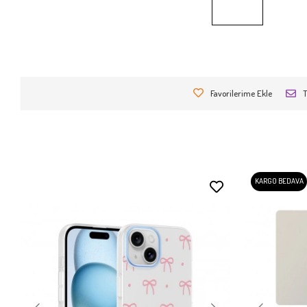
Favorilerime Ekle
T
KARGO BEDAVA