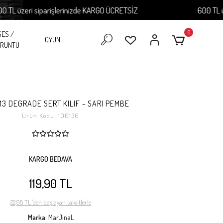
üzeri siparişlerinizde KARGO ÜCRETSİZ
600 TL üzeri 
0
SES /
OYUN
RÜNTÜ
13 DEGRADE SERT KILIF - SARI PEMBE
Ürün Kodu:
100136
KARGO BEDAVA
119,90 TL
22,98 TL 'den başlayan taksitlerle
Marka:
MarJinaL