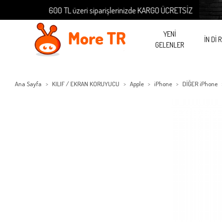
600 TL üzeri siparişlerinizde KARGO ÜCRETSİZ
YENİ
İN Dİ 
GELENLER
Ana Sayfa
KILIF / EKRAN KORUYUCU
Apple
iPhone
DİĞER iPhone