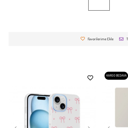
Favorilerime Ekle
T
KARGO BEDAVA