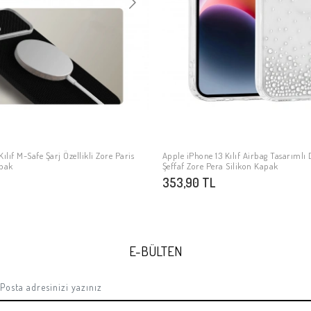
ılıf M-Safe Şarj Özellikli Zore Paris
Apple iPhone 13 Kılıf Airbag Tasarımlı
SEPETE EKLE
SEPETE EKLE
apak
Şeffaf Zore Pera Silikon Kapak
353,90 TL
E-BÜLTEN