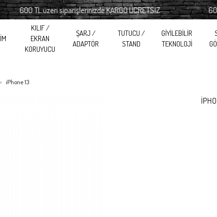
600 TL üzeri siparişlerinizde KARGO ÜCRETSİZ
600 TL ü
KILIF /
ŞARJ /
TUTUCU /
GİYİLEBİLİR
RİM
EKRAN
ADAPTÖR
STAND
TEKNOLOJİ
GÖ
KORUYUCU
iPhone 13
İPHO