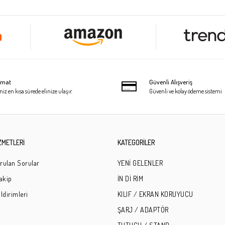
limat
Güvenli Alışveriş
niz en kısa sürede elinize ulaşır.
Güvenli ve kolay ödeme sistemi
ZMETLERİ
KATEGORİLER
rulan Sorular
YENİ GELENLER
Takip
İN Dİ RİM
ldirimleri
KILIF / EKRAN KORUYUCU
ŞARJ / ADAPTÖR