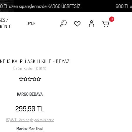
zeri siparişlerinizde KARGO ÜCRETSİZ
600 TL üzeri 
0
SES /
OYUN
RÜNTÜ
NE 13 KALPLİ ASKILI KILIF - BEYAZ
Ürün Kodu:
100148
KARGO BEDAVA
299,90 TL
57,48 TL 'den başlayan taksitlerle
Marka:
MarJinaL