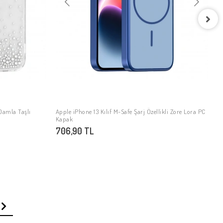
A
S
9
 Damla Taşlı
Apple iPhone 13 Kılıf M-Safe Şarj Özellikli Zore Lora PC
SEPETE EKLE
Kapak
706,90 TL