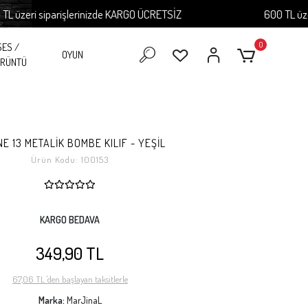
eri siparişlerinizde KARGO ÜCRETSİZ
600 TL üzeri si
0
SES /
OYUN
RÜNTÜ
NE 13 METALİK BOMBE KILIF - YEŞİL
Ürün Kodu:
100153
KARGO BEDAVA
349,90 TL
67,06 TL 'den başlayan taksitlerle
Marka:
MarJinaL