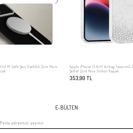
ılıf M-Safe Şarj Özellikli Zore Paris
Apple iPhone 13 Kılıf Airbag Tasarımlı
SEPETE EKLE
SEPETE EKLE
apak
Şeffaf Zore Pera Silikon Kapak
353,90 TL
E-BÜLTEN