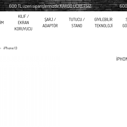
600 TL üzeri siparişlerinizde KARGO ÜCRETSİZ
600 TL üz
KILIF /
ŞARJ /
TUTUCU /
GİYİLEBİLİR
RİM
EKRAN
ADAPTÖR
STAND
TEKNOLOJİ
GÖ
KORUYUCU
iPhone 13
İPHO