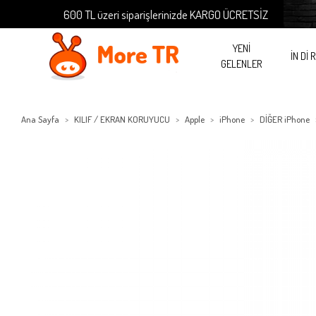
600 TL üzeri siparişlerinizde KARGO ÜCRETSİZ
YENİ
İN Dİ 
GELENLER
Ana Sayfa
KILIF / EKRAN KORUYUCU
Apple
iPhone
DİĞER iPhone