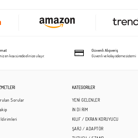
limat
Güvenli Alışveriş
niz en kısa sürede elinize ulaşır.
Güvenli ve kolay ödeme sistemi
ZMETLERİ
KATEGORİLER
rulan Sorular
YENİ GELENLER
Takip
İN Dİ RİM
ldirimleri
KILIF / EKRAN KORUYUCU
ŞARJ / ADAPTÖR