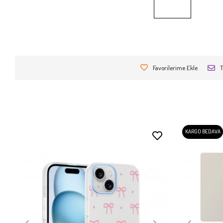
Favorilerime Ekle
T
KARGO BEDAVA