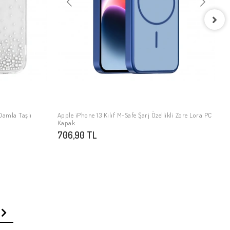
A
S
9
 Damla Taşlı
Apple iPhone 13 Kılıf M-Safe Şarj Özellikli Zore Lora PC
SEPETE EKLE
Kapak
706,90 TL