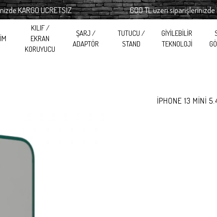
de KARGO ÜCRETSİZ
600 TL üzeri siparişlerinizde KA
KILIF /
ŞARJ /
TUTUCU /
GİYİLEBİLİR
RİM
EKRAN
ADAPTÖR
STAND
TEKNOLOJİ
GÖ
KORUYUCU
İPHONE 13 MİNİ 5