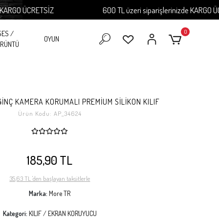
RGO ÜCRETSİZ
600 TL üzeri siparişlerinizde KARGO ÜCRET
0
SES /
OYUN
RÜNTÜ
.4İNÇ KAMERA KORUMALI PREMİUM SİLİKON KILIF
Ürün Kodu:
AP_34624
185,90 TL
35,63 TL 'den başlayan taksitlerle
Marka:
More TR
Kategori:
KILIF / EKRAN KORUYUCU