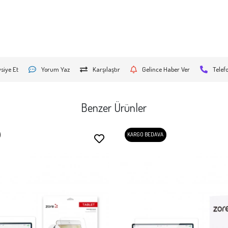
siye Et
Yorum Yaz
Karşılaştır
Gelince Haber Ver
Telef
Benzer Ürünler
KARGO BEDAVA