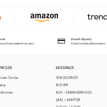
limat
Güvenli Alışveriş
niz en kısa sürede elinize ulaşır.
Güvenli ve kolay ödeme sistemi
ZMETLERİ
KATEGORİLER
rulan Sorular
YENİ GELENLER
Takip
İN Dİ RİM
ldirimleri
KILIF / EKRAN KORUYUCU
ŞARJ / ADAPTÖR