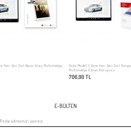
re Yeni Seri 2in1 Nano Araç Multimedya
Tesla Model Y Zore Yeni Seri 2in1 Temp
SEPETE EKLE
SEPETE EKLE
Multimedya Ekran Koruyucu
706,90 TL
E-BÜLTEN