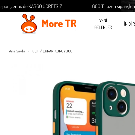
işlerinizde KARGO ÜCRETSİZ
600 TL üzeri siparişleriniz
YENİ
İN Dİ 
GELENLER
Ana Sayfa
KILIF / EKRAN KORUYUCU