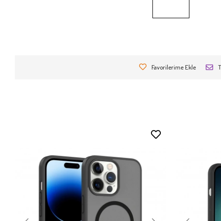
Favorilerime Ekle
T