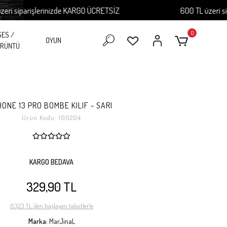
siparişlerinizde KARGO ÜCRETSİZ
600 TL üzeri sipari
0
SES /
OYUN
RÜNTÜ
HONE 13 PRO BOMBE KILIF - SARI
Ürün Kodu:
100204
KARGO BEDAVA
329,90 TL
63,23 TL 'den başlayan taksitlerle
Marka:
MarJinaL