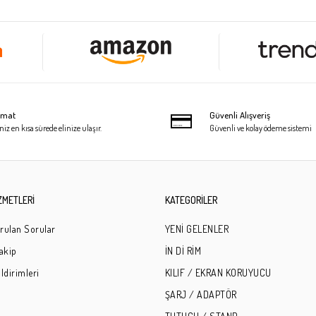
limat
Güvenli Alışveriş
niz en kısa sürede elinize ulaşır.
Güvenli ve kolay ödeme sistemi
ZMETLERİ
KATEGORİLER
rulan Sorular
YENİ GELENLER
Takip
İN Dİ RİM
ldirimleri
KILIF / EKRAN KORUYUCU
ŞARJ / ADAPTÖR