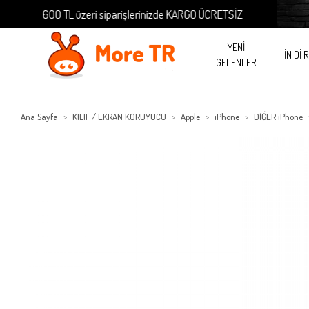
600 TL üzeri siparişlerinizde KARGO ÜCRETSİZ
600 
YENİ
İN Dİ 
GELENLER
Ana Sayfa
KILIF / EKRAN KORUYUCU
Apple
iPhone
DİĞER iPhone