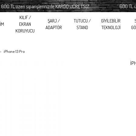
TL üzeri siparişlerinizde KARGO ÜCRETSİZ
600 TL üzeri 
KILIF /
ŞARJ /
TUTUCU /
GİYİLEBİLİR
RİM
EKRAN
ADAPTÖR
STAND
TEKNOLOJİ
GÖ
KORUYUCU
iPhone 13 Pro
İP