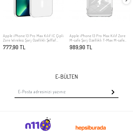
Apple iPhone 13 Pro Max Kılıf IC Çipli
Apple iPhone 13 Pro Max Kılıf Zore
SEPETE EKLE
SEPETE EKLE
Zore Wireless Şarj Özellikli Şeffaf
M-safe Şarj Özellikli T-Max M-safe
Orjin Kapak
Kapak
777,90 TL
989,90 TL
E-BÜLTEN