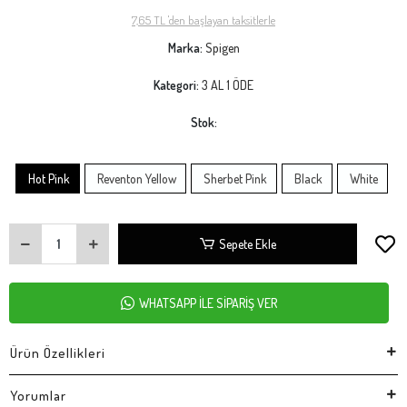
7,65 TL 'den başlayan taksitlerle
Marka:
Spigen
Kategori:
3 AL 1 ÖDE
Stok:
Hot Pink
Reventon Yellow
Sherbet Pink
Black
White
Sepete Ekle
WHATSAPP İLE SİPARİŞ VER
Ürün Özellikleri
Yorumlar