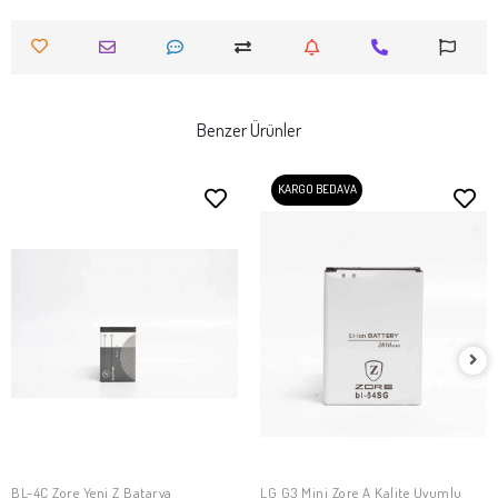
Benzer Ürünler
KARGO BEDAVA
BL-4C Zore Yeni Z Batarya
LG G3 Mini Zore A Kalite Uyumlu