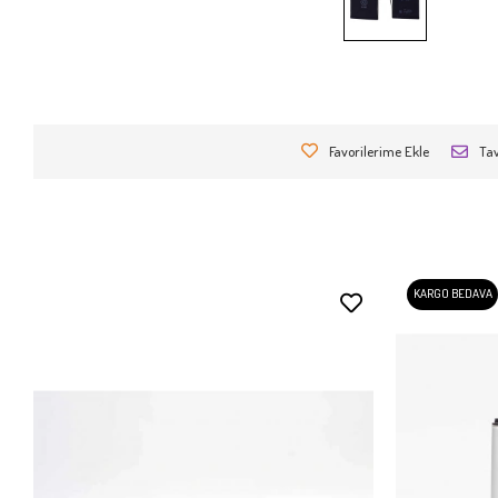
Favorilerime Ekle
Tav
KARGO BEDAVA