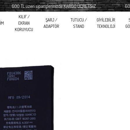
600 TL üzeri siparişlerinizde KARGO ÜCRETSİZ
600 TL
KILIF /
ŞARJ /
TUTUCU /
GİYİLEBİLİR
RİM
EKRAN
ADAPTÖR
STAND
TEKNOLOJİ
GÖ
KORUYUCU