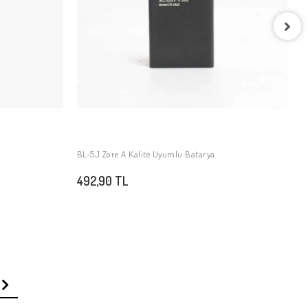
B
4
BL-5J Zore A Kalite Uyumlu Batarya
SEPETE EKLE
492,90 TL