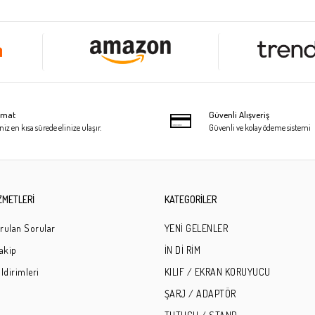
limat
Güvenli Alışveriş
niz en kısa sürede elinize ulaşır.
Güvenli ve kolay ödeme sistemi
ZMETLERİ
KATEGORİLER
rulan Sorular
YENİ GELENLER
Takip
İN Dİ RİM
ldirimleri
KILIF / EKRAN KORUYUCU
ŞARJ / ADAPTÖR