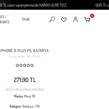
 üzeri siparişlerinizde KARGO ÜCRETSİZ
600 TL üzeri
0
SES /
OYUN
RÜNTÜ
İPHONE 6 PLUS PİL BATARYA
Ürün Kodu:
AP_17643
271,90 TL
52,11 TL 'den başlayan taksitlerle
Marka:
More TR
Kategori:
Batarya / Pil