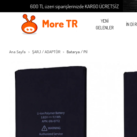
600 TL üzeri siparişlerinizde KARGO ÜCRETSİZ
YENİ
İN Dİ 
GELENLER
Ana Sayfa
ŞARJ / ADAPTÖR
Batarya / Pil