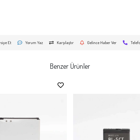
siye Et
Yorum Yaz
Karşılaştır
Gelince Haber Ver
Telef
Benzer Ürünler