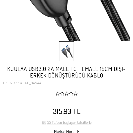
KUULAA USB3.0 2A MALE TO FEMALE 15CM DİŞİ-
ERKEK DÖNÜŞTÜRÜCÜ KABLO
Ürün Kodu:
AP_34544
315,90 TL
60,55 TL 'den başlayan taksitlerle
Marka:
More TR