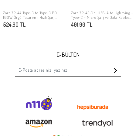
Zore ZR-44 Type-C to Type-C PD
Zore ZR-43 3in1 USB-A to Lightning –
SEPETE EKLE
SEPETE EKLE
100W Örgü Tasarımlı Hızlı Şarj
Type-C – Micro Şarj ve Data Kablosu
Özellikli Data ve Şarj Kablosu 1M
20W 1.5M
524,90 TL
401,90 TL
E-BÜLTEN