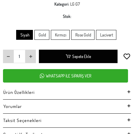
Kategori:
LG G7
Stok:
Siyah
Gold
Kırmızı
Rose Gold
Lacivert
Sepete Ekle
WHATSAPP İLE SİPARİŞ VER
Ürün Özellikleri
Yorumlar
Taksit Seçenekleri