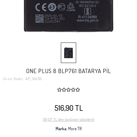
ONE PLUS 8 BLP761 BATARYA PİL
Ürün Kodu:
AP_34139
516,90 TL
99,07 TL 'den başlayan taksitlerle
Marka:
More TR