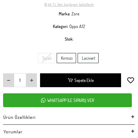
81,44 TL 'den başlayan taksitlerle
Marka:
Zore
Kategori:
Oppo A12
Stok:
Siyah
Kırmızı
Lacivert
Sepete Ekle
WHATSAPP İLE SİPARİŞ VER
Ürün Özellikleri
Yorumlar