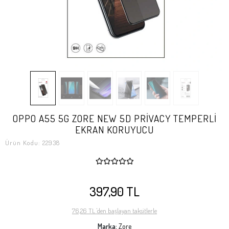
OPPO A55 5G ZORE NEW 5D PRİVACY TEMPERLİ
EKRAN KORUYUCU
Ürün Kodu:
22938
397,90 TL
76,26 TL 'den başlayan taksitlerle
Marka:
Zore