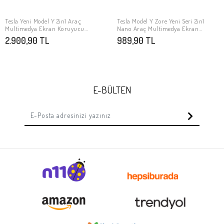
Tesla Yeni Model Y 2in1 Araç
Tesla Model Y Zore Yeni Seri 2in1
SEPETE EKLE
SEPETE EKLE
Multimedya Ekran Koruyucu
Nano Araç Multimedya Ekran
Uygulama Aparatlı Zore Premium
Koruyucu
2.900,90 TL
989,90 TL
Temperli Cam Ekran Koruyucu
E-BÜLTEN