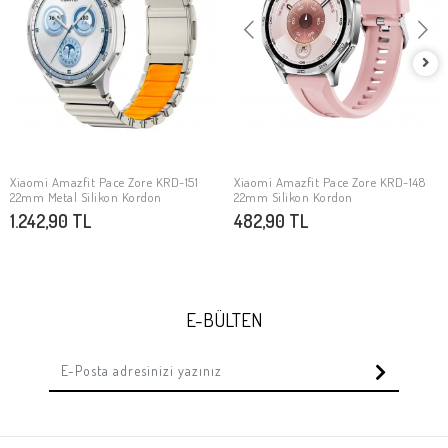
Xiaomi Amazfit Pace Zore KRD-151
Xiaomi Amazfit Pace Zore KRD-148
SEPETE EKLE
SEPETE EKLE
22mm Metal Silikon Kordon
22mm Silikon Kordon
1.242,90 TL
482,90 TL
E-BÜLTEN