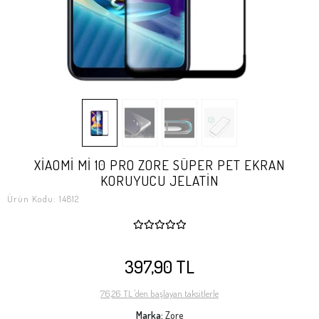
XİAOMİ Mİ 10 PRO ZORE SÜPER PET EKRAN
KORUYUCU JELATİN
Ürün Kodu:
14812
397,90 TL
76,26 TL 'den başlayan taksitlerle
Marka:
Zore