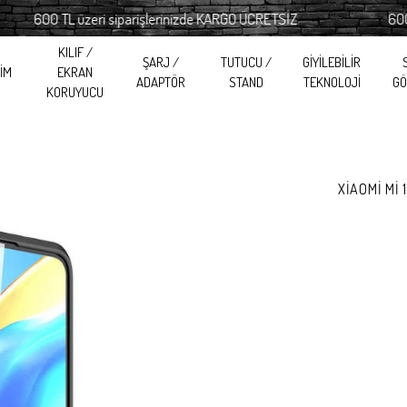
600 TL üzeri siparişlerinizde KARGO ÜCRETSİZ
600 TL ü
KILIF /
ŞARJ /
TUTUCU /
GİYİLEBİLİR
RİM
EKRAN
ADAPTÖR
STAND
TEKNOLOJİ
GÖ
KORUYUCU
XİAOMİ Mİ 