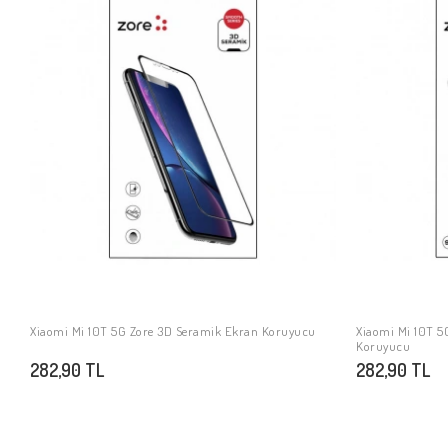
Xiaomi Mi 10T 5G Zore 3D Seramik Ekran Koruyucu
Xiaomi Mi 10T 5
SEPETE EKLE
Koruyucu
282,90 TL
282,90 TL