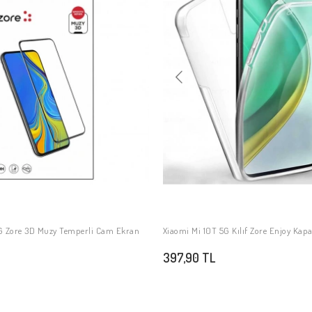
G Zore 3D Muzy Temperli Cam Ekran
Xiaomi Mi 10T 5G Kılıf Zore Enjoy Kap
SEPETE EKLE
SEPETE EKLE
397,90 TL