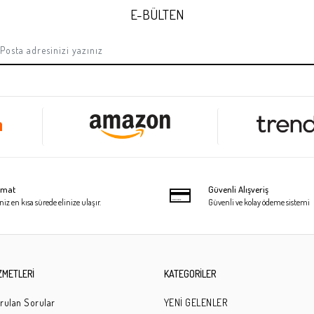
E-BÜLTEN
limat
Güvenli Alışveriş
niz en kısa sürede elinize ulaşır.
Güvenli ve kolay ödeme sistemi
ZMETLERİ
KATEGORİLER
rulan Sorular
YENİ GELENLER