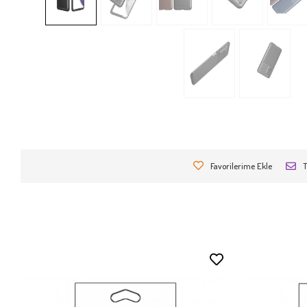
Favorilerime Ekle
T