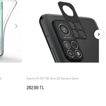
X
A
3
ak
Xiaomi Mi 10T 5G Zore 3D Kamera Camı
SEPETE EKLE
282,90 TL