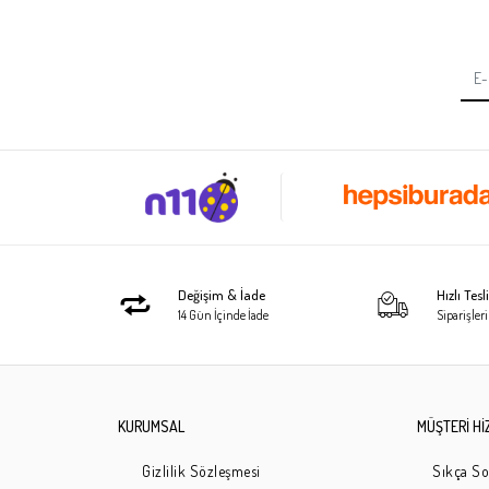
Değişim & İade
Hızlı Tes
14 Gün İçinde İade
Siparişleri
KURUMSAL
MÜŞTERİ Hİ
Gizlilik Sözleşmesi
Sıkça So