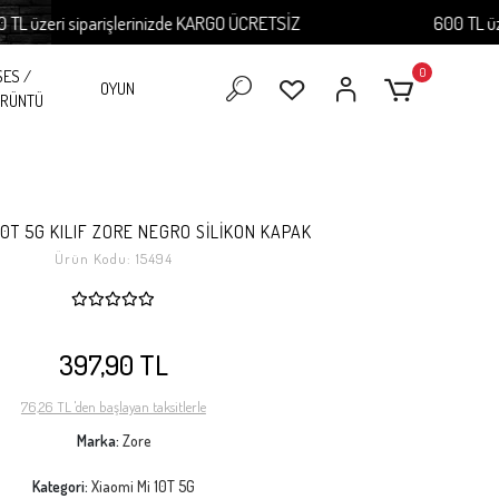
zeri siparişlerinizde KARGO ÜCRETSİZ
600 TL üzeri 
0
SES /
OYUN
RÜNTÜ
10T 5G KILIF ZORE NEGRO SİLİKON KAPAK
Ürün Kodu:
15494
397,90 TL
76,26 TL 'den başlayan taksitlerle
Marka:
Zore
Kategori:
Xiaomi Mi 10T 5G