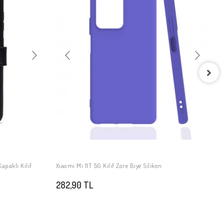
X
K
2
apaklı Kılıf
Xiaomi Mi 11T 5G Kılıf Zore Biye Silikon
SEPETE EKLE
282,90 TL