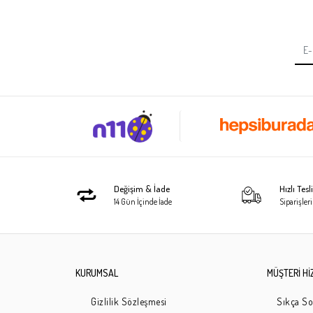
Değişim & İade
Hızlı Tes
14 Gün İçinde İade
Siparişleri
KURUMSAL
MÜŞTERİ Hİ
Gizlilik Sözleşmesi
Sıkça So