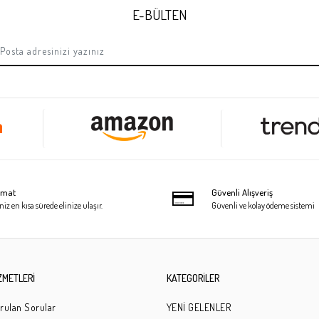
E-BÜLTEN
limat
Güvenli Alışveriş
niz en kısa sürede elinize ulaşır.
Güvenli ve kolay ödeme sistemi
ZMETLERİ
KATEGORİLER
rulan Sorular
YENİ GELENLER