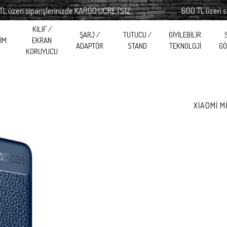
ri siparişlerinizde KARGO ÜCRETSİZ
600 TL üzeri sipari
KILIF /
ŞARJ /
TUTUCU /
GİYİLEBİLİR
RİM
EKRAN
ADAPTÖR
STAND
TEKNOLOJİ
GÖ
KORUYUCU
XİAOMİ Mİ