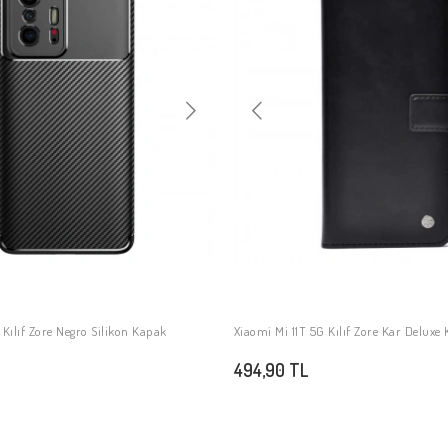
 Kılıf Zore Negro Silikon Kapak
Xiaomi Mi 11T 5G Kılıf Zore Kar Deluxe K
SEPETE EKLE
SEPETE EKLE
494,90 TL