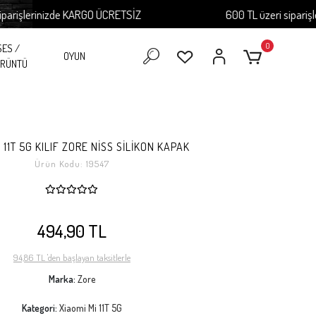
şlerinizde KARGO ÜCRETSİZ
600 TL üzeri siparişlerin
0
SES /
OYUN
RÜNTÜ
 11T 5G KILIF ZORE NİSS SİLİKON KAPAK
Ürün Kodu:
19547
494,90 TL
94,86 TL 'den başlayan taksitlerle
Marka:
Zore
Kategori:
Xiaomi Mi 11T 5G