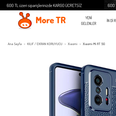
00 TL üzeri siparişlerinizde KARGO ÜCRETSİZ
600 TL üze
YENİ
İN Dİ 
GELENLER
Ana Sayfa
KILIF / EKRAN KORUYUCU
Xiaomi
Xiaomi Mi 11T 5G