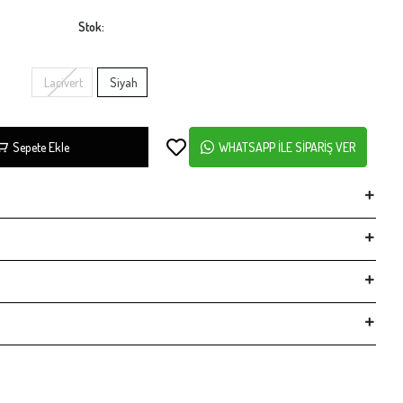
Stok:
Lacivert
Siyah
Sepete Ekle
WHATSAPP İLE SİPARİŞ VER