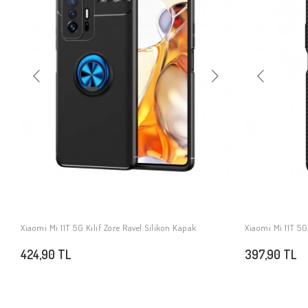
Xiaomi Mi 11T 5G Kılıf Zore Ravel Silikon Kapak
Xiaomi Mi 11T 5G
SEPETE EKLE
424,90 TL
397,90 TL