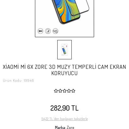
XİAOMİ Mİ 6X ZORE 3D MUZY TEMPERLİ CAM EKRAN
KORUYUCU
Ürün Kodu:
19946
282,90 TL
54,22 TL 'den başlayan taksitlerle
Marka:
Zore