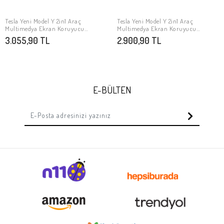
Tesla Yeni Model Y 2in1 Araç
Tesla Yeni Model Y 2in1 Araç
SEPETE EKLE
SEPETE EKLE
Multimedya Ekran Koruyucu
Multimedya Ekran Koruyucu
Uygulama Aparatlı Zore Premium
Uygulama Aparatlı Zore Premium
3.055,90 TL
2.900,90 TL
Mat Temperli Cam Ekran Koruyucu
Temperli Cam Ekran Koruyucu
E-BÜLTEN