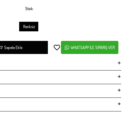
Stok:
Renksiz
Sepete Ekle
WHATSAPP İLE SİPARİŞ VER