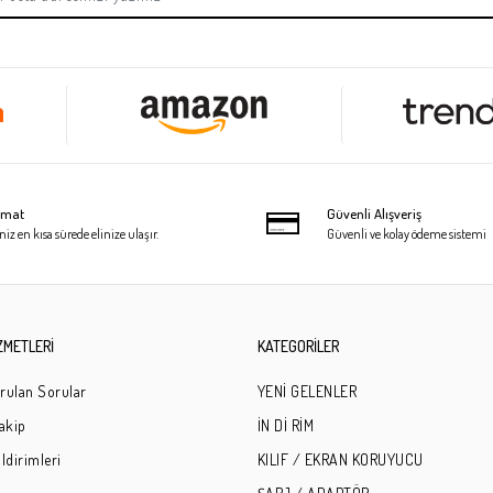
limat
Güvenli Alışveriş
niz en kısa sürede elinize ulaşır.
Güvenli ve kolay ödeme sistemi
ZMETLERİ
KATEGORİLER
rulan Sorular
YENİ GELENLER
Takip
İN Dİ RİM
ldirimleri
KILIF / EKRAN KORUYUCU