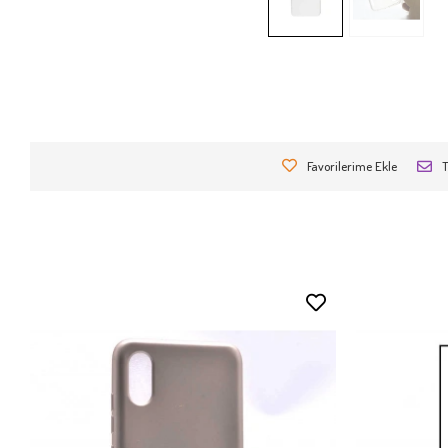
Favorilerime Ekle
T