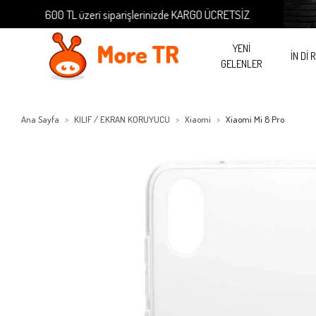
600 TL üzeri siparişlerinizde KARGO ÜCRETSİZ
600 
YENİ
İN Dİ 
GELENLER
Ana Sayfa
KILIF / EKRAN KORUYUCU
Xiaomi
Xiaomi Mi 8 Pro