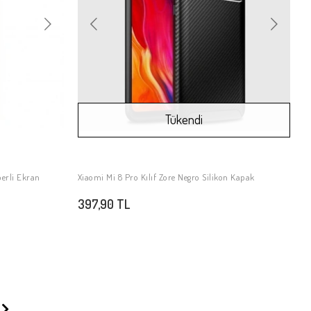
Tükendi
erli Ekran
Xiaomi Mi 8 Pro Kılıf Zore Negro Silikon Kapak
Stokta Yok
397,90 TL