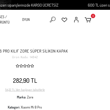
siparişlerinizde KARGO ÜCRETSİZ
600 TL üzeri sipar
0
SES /
OYUN
RÜNTÜ
 8 PRO KILIF ZORE SÜPER SİLİKON KAPAK
Ürün Kodu:
14942
282,90 TL
54,22 TL 'den başlayan taksitlerle
Marka:
Zore
Kategori:
Xiaomi Mi 8 Pro