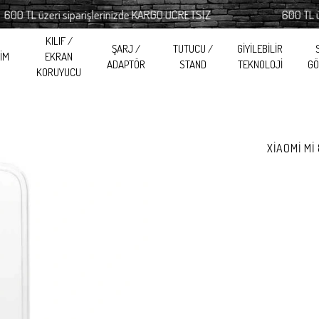
TL üzeri siparişlerinizde KARGO ÜCRETSİZ
600 TL üzeri 
KILIF /
ŞARJ /
TUTUCU /
GİYİLEBİLİR
RİM
EKRAN
ADAPTÖR
STAND
TEKNOLOJİ
GÖ
KORUYUCU
XİAOMİ Mİ