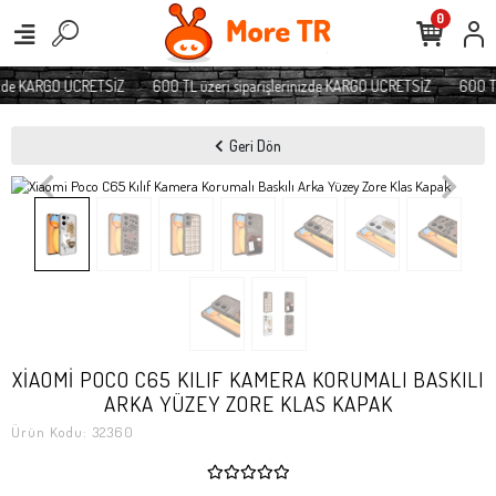
0
izde KARGO ÜCRETSİZ
600 TL üzeri siparişlerinizde KARGO ÜCRETSİZ
600 TL
Geri Dön
XİAOMİ POCO C65 KILIF KAMERA KORUMALI BASKILI
ARKA YÜZEY ZORE KLAS KAPAK
Ürün Kodu:
32360