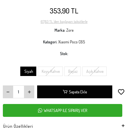
353,90 TL
67,83 TL 'den başlayan taksitlerle
Marka:
Zore
Kategori:
Xiaomi Poco C65
Stok:
Siyah
Koyu Kahve
Beyaz
Açık Kahve
Sepete Ekle
WHATSAPP İLE SİPARİŞ VER
Ürün Özellikleri