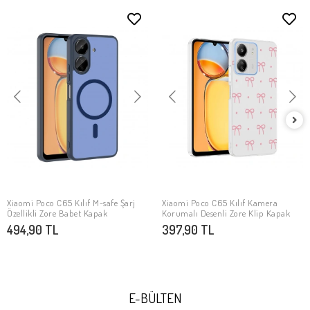
Xiaomi Poco C65 Kılıf M-safe Şarj
Xiaomi Poco C65 Kılıf Kamera
SEPETE EKLE
SEPETE EKLE
Özellikli Zore Babet Kapak
Korumalı Desenli Zore Klip Kapak
494,90 TL
397,90 TL
E-BÜLTEN