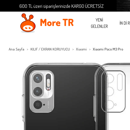
600 TL üzeri siparişlerinizde KARGO ÜCRETSİZ
600 
YENİ
İN Dİ 
GELENLER
Ana Sayfa
KILIF / EKRAN KORUYUCU
Xiaomi
Xiaomi Poco M3 Pro