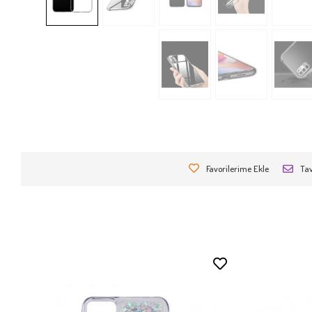
Favorilerime Ekle
Tav