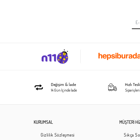
Değişim & İade
Hızlı Tes
14 Gün İçinde İade
Siparişleri
KURUMSAL
MÜŞTERİ Hİ
Gizlilik Sözleşmesi
Sıkça So