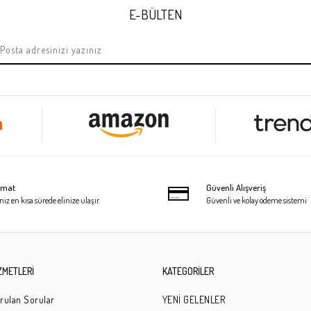
E-BÜLTEN
limat
Güvenli Alışveriş
niz en kısa sürede elinize ulaşır.
Güvenli ve kolay ödeme sistemi
ZMETLERİ
KATEGORİLER
rulan Sorular
YENİ GELENLER