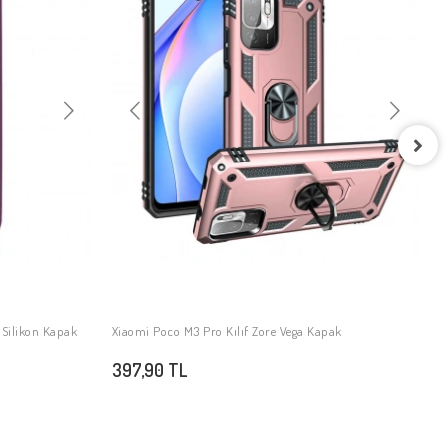
X
4
 Silikon Kapak
Xiaomi Poco M3 Pro Kılıf Zore Vega Kapak
SEPETE EKLE
397,90 TL