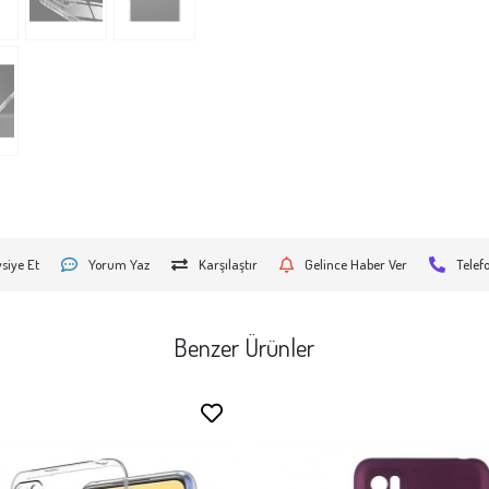
siye Et
Yorum Yaz
Karşılaştır
Gelince Haber Ver
Telef
Benzer Ürünler