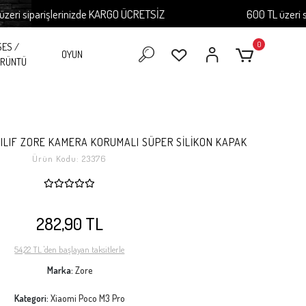
siparişlerinizde KARGO ÜCRETSİZ
600 TL üzeri sipar
0
SES /
OYUN
RÜNTÜ
KILIF ZORE KAMERA KORUMALI SÜPER SİLİKON KAPAK
Ürün Kodu:
23376
282,90 TL
54,22 TL 'den başlayan taksitlerle
Marka:
Zore
Kategori:
Xiaomi Poco M3 Pro