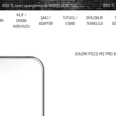
TL üzeri siparişlerinizde KARGO ÜCRETSİZ
600 TL üzeri 
KILIF /
ŞARJ /
TUTUCU /
GİYİLEBİLİR
RİM
EKRAN
ADAPTÖR
STAND
TEKNOLOJİ
GÖ
KORUYUCU
XİAOMİ POCO M3 PRO 