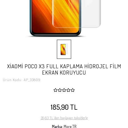
XİAOMİ POCO X3 FULL KAPLAMA HİDROJEL FİLM
EKRAN KORUYUCU
Ürün Kodu:
AP_33809
185,90 TL
35,63 TL 'den başlayan taksitlerle
Marka:
More TR