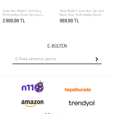
Tesla Yeni Model Y 2in1 Araç
Tesla Model Y Zore Yeni Seri 2in1
SEPETE EKLE
SEPETE EKLE
Multimedya Ekran Koruyucu
Nano Araç Multimedya Ekran
Uygulama Aparatlı Zore Premium
Koruyucu
2.900,90 TL
989,90 TL
Temperli Cam Ekran Koruyucu
E-BÜLTEN