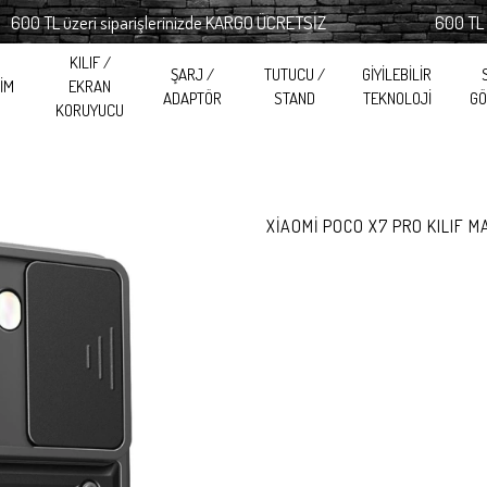
TL üzeri siparişlerinizde KARGO ÜCRETSİZ
600 TL üzeri 
KILIF /
ŞARJ /
TUTUCU /
GİYİLEBİLİR
RİM
EKRAN
ADAPTÖR
STAND
TEKNOLOJİ
GÖ
KORUYUCU
XİAOMİ POCO X7 PRO KILIF