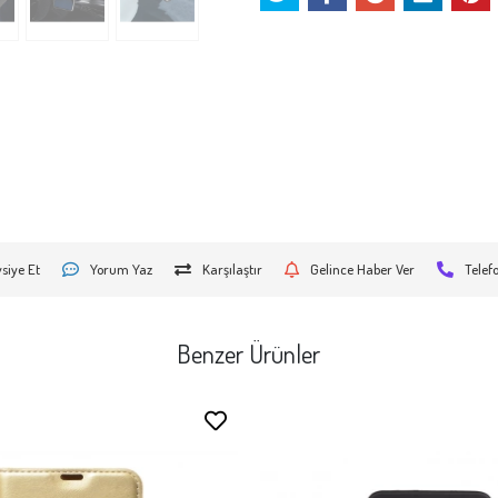
siye Et
Yorum Yaz
Karşılaştır
Gelince Haber Ver
Telef
Benzer Ürünler