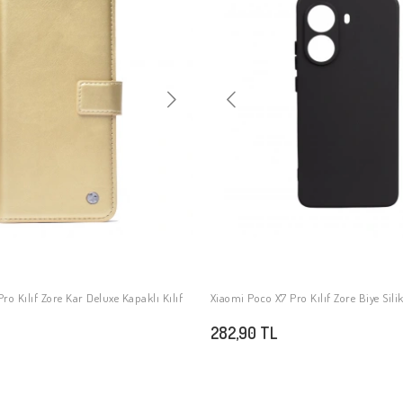
ro Kılıf Zore Kar Deluxe Kapaklı Kılıf
Xiaomi Poco X7 Pro Kılıf Zore Biye Sili
SEPETE EKLE
SEPETE EKLE
282,90 TL