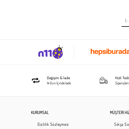
Değişim & İade
Hızlı Tes
14 Gün İçinde İade
Siparişleri
KURUMSAL
MÜŞTERİ Hİ
Gizlilik Sözleşmesi
Sıkça So