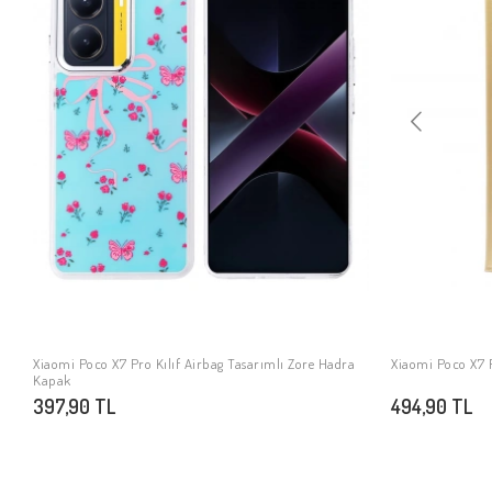
Xiaomi Poco X7 Pro Kılıf Airbag Tasarımlı Zore Hadra
Xiaomi Poco X7 P
SEPETE EKLE
Kapak
397,90 TL
494,90 TL