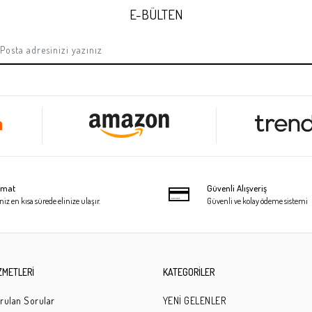
E-BÜLTEN
limat
Güvenli Alışveriş
niz en kısa sürede elinize ulaşır.
Güvenli ve kolay ödeme sistemi
ZMETLERİ
KATEGORİLER
rulan Sorular
YENİ GELENLER