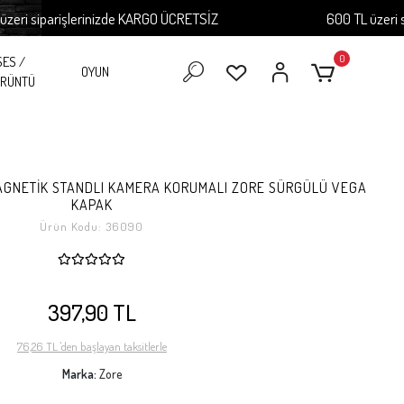
siparişlerinizde KARGO ÜCRETSİZ
600 TL üzeri sipari
0
SES /
OYUN
RÜNTÜ
 MAGNETİK STANDLI KAMERA KORUMALI ZORE SÜRGÜLÜ VEGA
KAPAK
Ürün Kodu:
36090
397,90 TL
76,26 TL 'den başlayan taksitlerle
Marka:
Zore