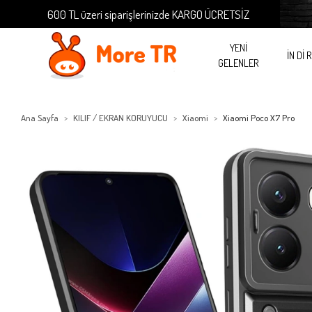
600 TL üzeri siparişlerinizde KARGO ÜCRETSİZ
600 
YENİ
İN Dİ 
GELENLER
Ana Sayfa
KILIF / EKRAN KORUYUCU
Xiaomi
Xiaomi Poco X7 Pro