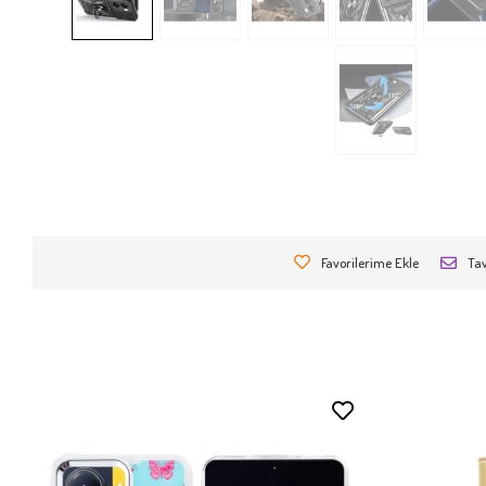
Favorilerime Ekle
Tav