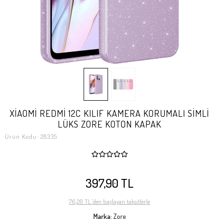
XİAOMİ REDMİ 12C KILIF KAMERA KORUMALI SİMLİ
LÜKS ZORE KOTON KAPAK
Ürün Kodu:
28335
397,90 TL
76,26 TL 'den başlayan taksitlerle
Marka:
Zore