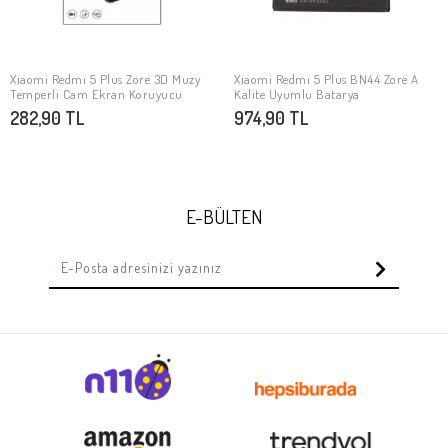
Xiaomi Redmi 5 Plus Zore 3D Muzy
Xiaomi Redmi 5 Plus BN44 Zore A
SEPETE EKLE
SEPETE EKLE
Temperli Cam Ekran Koruyucu
Kalite Uyumlu Batarya
282,90 TL
974,90 TL
E-BÜLTEN