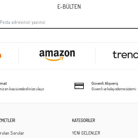
 Zore 3D Muzy Temperli Cam Ekran
Xiaomi Redmi 9 Kılıf Zore Kar Deluxe Ka
SEPETE EKLE
SEPETE EKLE
494,90 TL
E-BÜLTEN