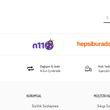
Xiaomi Redmi 9 Zore 3D Seramik Ekran Koruyucu
Xiaomi Redmi 9
SEPETE EKLE
Koruyucu
282,90 TL
282,90 TL