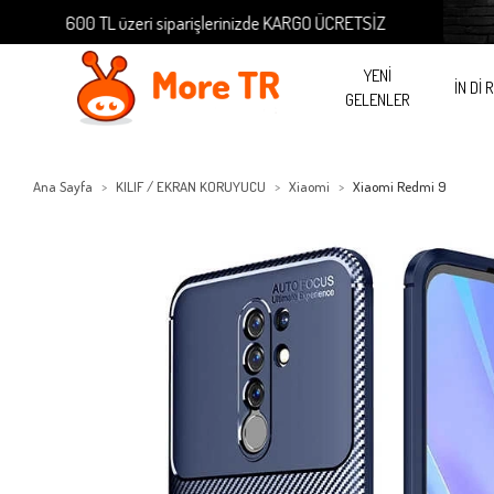
600 TL üzeri siparişlerinizde KARGO ÜCRETSİZ
600 TL
YENİ
İN Dİ 
GELENLER
Ana Sayfa
KILIF / EKRAN KORUYUCU
Xiaomi
Xiaomi Redmi 9