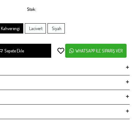
Stok:
Kahverengi
Lacivert
Siyah
Sepete Ekle
WHATSAPP İLE SİPARİŞ VER