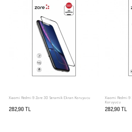
Favorilerime Ekle
T