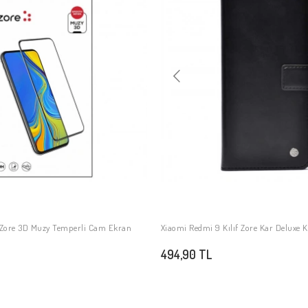
avsiye Et
Yorum Yaz
Karşılaştır
Fiyat Alarmı
Telefonl
Benzer Ürünler