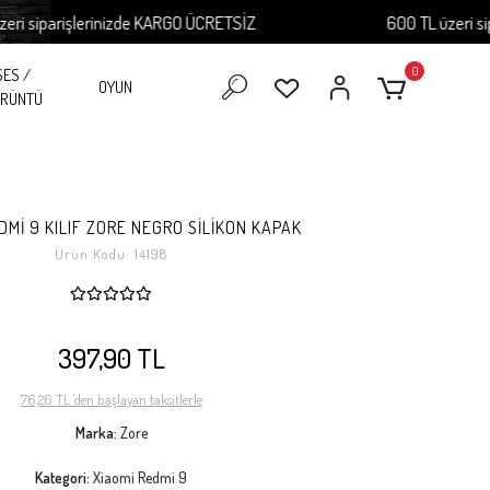
iparişlerinizde KARGO ÜCRETSİZ
600 TL üzeri sipariş
0
SES /
OYUN
RÜNTÜ
DMİ 9 KILIF ZORE NEGRO SİLİKON KAPAK
Ürün Kodu:
14198
397,90 TL
76,26 TL 'den başlayan taksitlerle
Marka:
Zore
Kategori:
Xiaomi Redmi 9