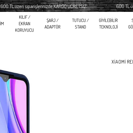
 üzeri siparişlerinizde KARGO ÜCRETSİZ
600 TL üzeri s
KILIF /
ŞARJ /
TUTUCU /
GİYİLEBİLİR
RİM
EKRAN
ADAPTÖR
STAND
TEKNOLOJİ
GÖ
KORUYUCU
XİAOMİ RE