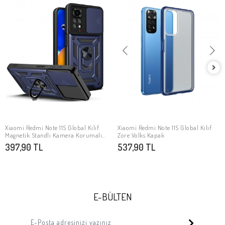
Xiaomi Redmi Note 11S Global Kılıf
Xiaomi Redmi Note 11S Global Kılıf
SEPETE EKLE
SEPETE EKLE
Magnetik Standlı Kamera Korumalı
Zore Volks Kapak
Zore Sürgülü Vega Kapak
397,90 TL
537,90 TL
E-BÜLTEN