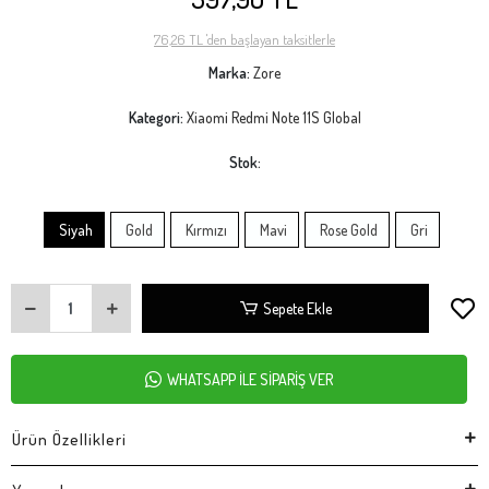
76,26 TL 'den başlayan taksitlerle
Marka:
Zore
Kategori:
Xiaomi Redmi Note 11S Global
Stok:
Siyah
Gold
Kırmızı
Mavi
Rose Gold
Gri
Sepete Ekle
WHATSAPP İLE SİPARİŞ VER
Ürün Özellikleri