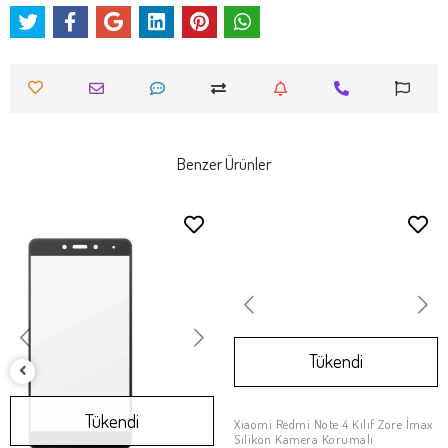
Benzer Ürünler
Tükendi
Tükendi
Xiaomi Redmi Note 4 Kılıf Zore İmax
Stokta Yok
Silikon Kamera Korumalı