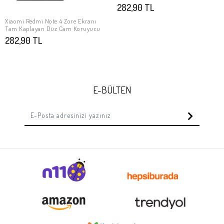
282,90 TL
Xiaomi Redmi Note 4 Zore Ekranı
Stokta Yok
Tam Kaplayan Düz Cam Koruyucu
282,90 TL
E-BÜLTEN