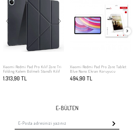
Xiaomi Redmi Pad Pro Kılıf Zore Tri
Xiaomi Redmi Pad Pro Zore Tablet
SEPETE EKLE
SEPETE EKLE
Folding Kalem Bölmeli Standlı Kılıf
Blue Nano Ekran Koruyucu
1.313,90 TL
494,90 TL
E-BÜLTEN