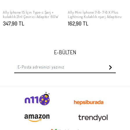
Ally İphone 15 İçin Type-c Şarj +
Ally Mini İphone 7-8- 7-8 X Plus
Stokta Yok
Stokta Yok
kulaklık 2İn1 Çevirici Adaptör 60W
Lightning Kulaklık +şarj Adaptöru
347,90 TL
162,90 TL
E-BÜLTEN