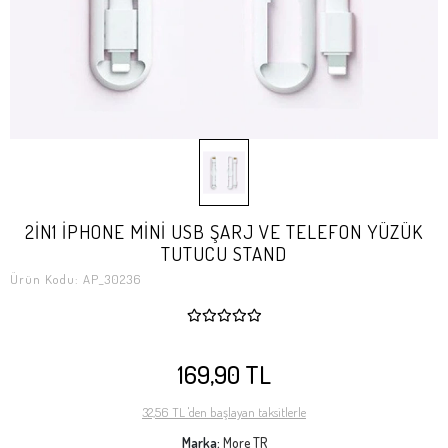
2İN1 İPHONE MİNİ USB ŞARJ VE TELEFON YÜZÜK
TUTUCU STAND
Ürün Kodu:
AP_30236
169,90 TL
32,56 TL 'den başlayan taksitlerle
Marka:
More TR