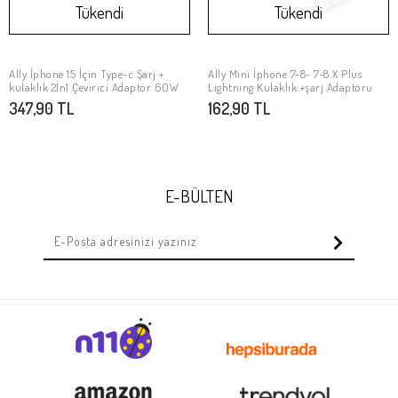
Tükendi
Tükendi
Ally İphone 15 İçin Type-c Şarj +
Ally Mini İphone 7-8- 7-8 X Plus
Stokta Yok
Stokta Yok
kulaklık 2İn1 Çevirici Adaptör 60W
Lightning Kulaklık +şarj Adaptöru
347,90 TL
162,90 TL
E-BÜLTEN