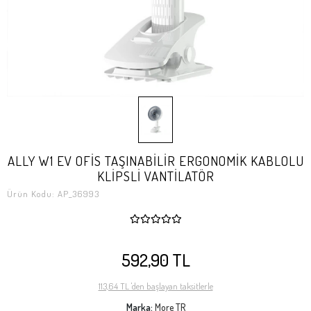
ALLY W1 EV OFİS TAŞINABİLİR ERGONOMİK KABLOLU
KLİPSLİ VANTİLATÖR
Ürün Kodu:
AP_36993
592,90 TL
113,64 TL 'den başlayan taksitlerle
Marka:
More TR