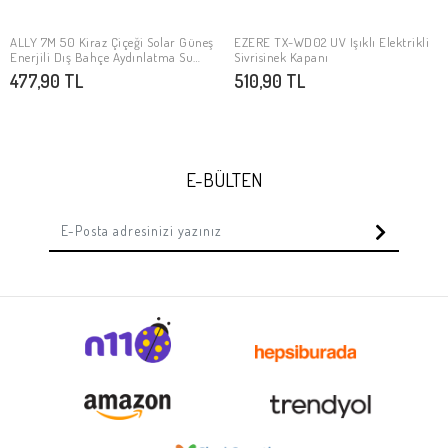
ALLY 7M 50 Kiraz Çiçeği Solar Güneş
EZERE TX-WD02 UV Işıklı Elektrikli
Stokta Yok
Stokta Yok
Enerjili Dış Bahçe Aydınlatma Su
Sivrisinek Kapanı
Geçirmez Led
477,90 TL
510,90 TL
E-BÜLTEN