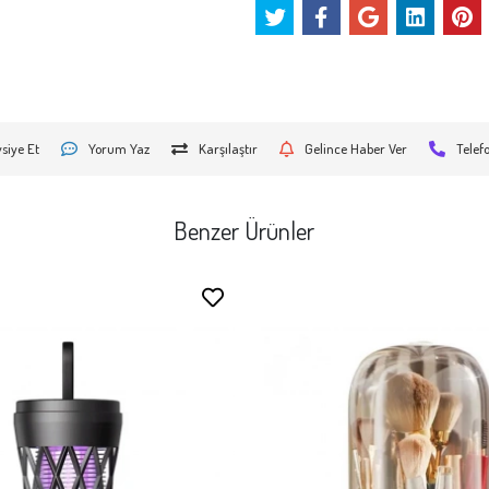
siye Et
Yorum Yaz
Karşılaştır
Gelince Haber Ver
Telef
Benzer Ürünler
Stokta Yok