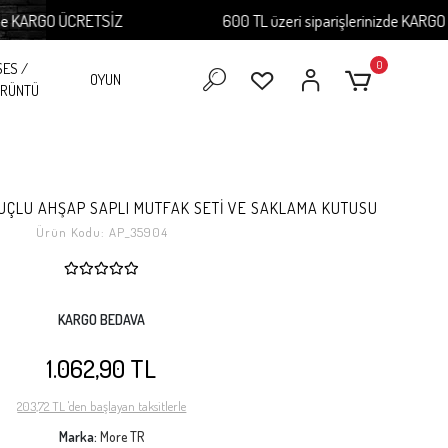
ARGO ÜCRETSİZ
600 TL üzeri siparişlerinizde KARGO ÜCR
0
SES /
OYUN
RÜNTÜ
N UÇLU AHŞAP SAPLI MUTFAK SETİ VE SAKLAMA KUTUSU
Ürün Kodu:
AP_35904
KARGO BEDAVA
1.062,90 TL
203,72 TL 'den başlayan taksitlerle
Marka:
More TR