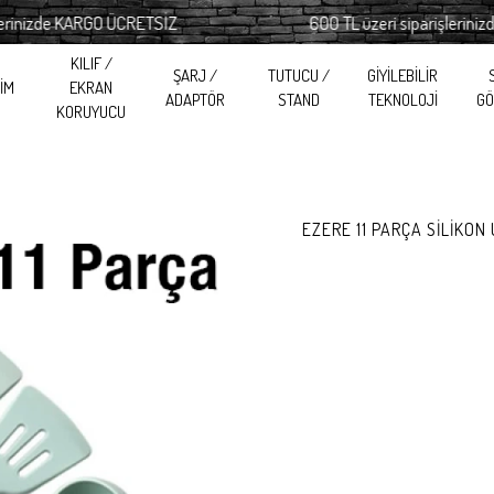
izde KARGO ÜCRETSİZ
600 TL üzeri siparişlerinizde K
KILIF /
ŞARJ /
TUTUCU /
GİYİLEBİLİR
RİM
EKRAN
ADAPTÖR
STAND
TEKNOLOJİ
GÖ
KORUYUCU
EZERE 11 PARÇA SİLİKO