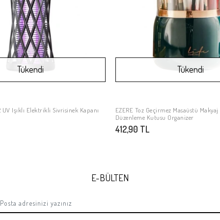
Tükendi
Tükendi
 Işıklı Elektrikli Sivrisinek Kapanı
EZERE Toz Geçirmez Masaüstü Makyaj 
Stokta Yok
Stokta Yok
Düzenleme Kutusu Organizer
412,90 TL
E-BÜLTEN