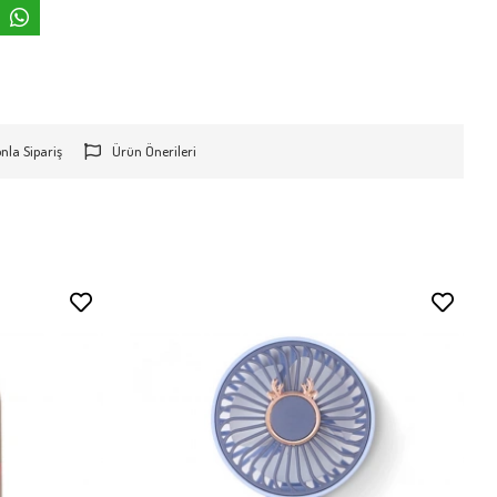
onla Sipariş
Ürün Önerileri
Stokta Yok
Stokta Yok