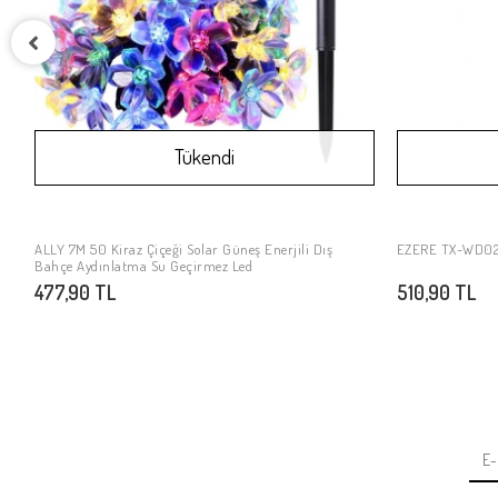
Tükendi
ALLY 7M 50 Kiraz Çiçeği Solar Güneş Enerjili Dış
EZERE TX-WD02 UV
Stokta Yok
Bahçe Aydınlatma Su Geçirmez Led
477,90 TL
510,90 TL