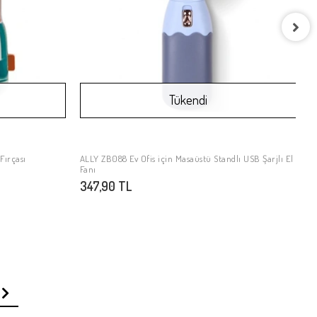
E
Tükendi
K
4
Fırçası
ALLY ZB088 Ev Ofis için Masaüstü Standlı USB Şarjlı El
Stokta Yok
Fanı
347,90 TL