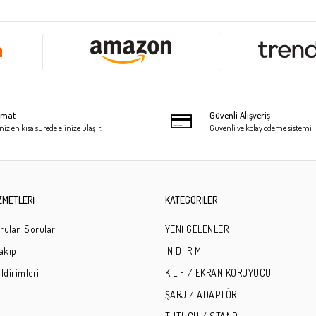
limat
Güvenli Alışveriş
niz en kısa sürede elinize ulaşır.
Güvenli ve kolay ödeme sistemi
ZMETLERİ
KATEGORİLER
rulan Sorular
YENİ GELENLER
Takip
İN Dİ RİM
ldirimleri
KILIF / EKRAN KORUYUCU
ŞARJ / ADAPTÖR