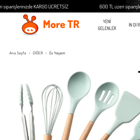
arişlerinizde KARGO ÜCRETSİZ
600 TL üzeri siparişlerin
YENİ
İN Dİ 
GELENLER
Ana Sayfa
DİĞER
Ev Yaşam