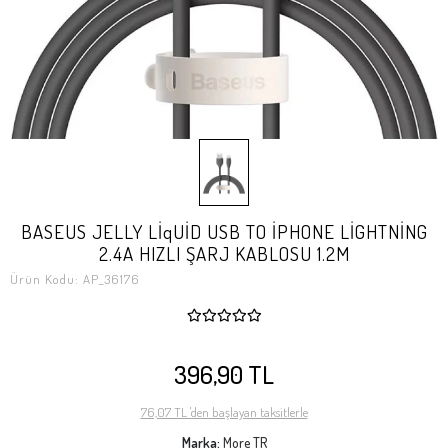
BASEUS JELLY LİqUİD USB TO İPHONE LİGHTNİNG
2.4A HIZLI ŞARJ KABLOSU 1.2M
Ürün Kodu:
AP_36176
396,90 TL
76,07 TL 'den başlayan taksitlerle
Marka:
More TR