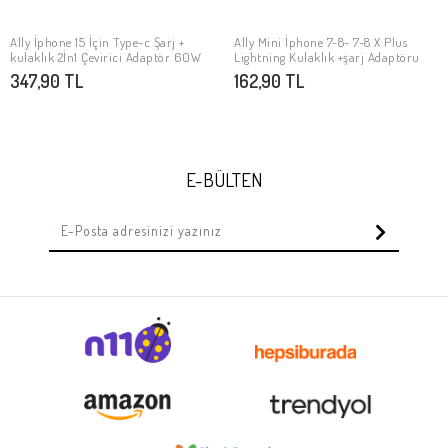
Ally İphone 15 İçin Type-c Şarj +
Ally Mini İphone 7-8- 7-8 X Plus
Stokta Yok
Stokta Yok
kulaklık 2İn1 Çevirici Adaptör 60W
Lightning Kulaklık +şarj Adaptöru
347,90 TL
162,90 TL
E-BÜLTEN