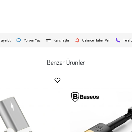
siye Et
Yorum Yaz
Karşılaştır
Gelince Haber Ver
Telef
Benzer Ürünler
Stokta Yok