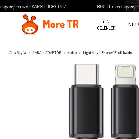
rişlerinizde KARGO ÜCRETSİZ
600 TL üzeri siparişlerin
YENİ
İN Dİ 
GELENLER
Ana Sayfa
ŞARJ / ADAPTÖR
Kablo
Lightning (iPhone/iPad) kablo