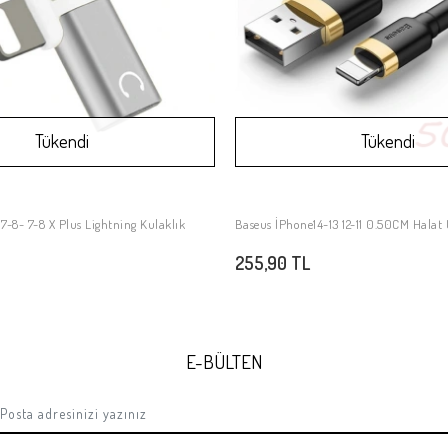
Tükendi
Tükendi
 7-8- 7-8 X Plus Lightning Kulaklık
Baseus İPhone14
Stokta Yok
Stokta Yok
255,90 TL
E-BÜLTEN