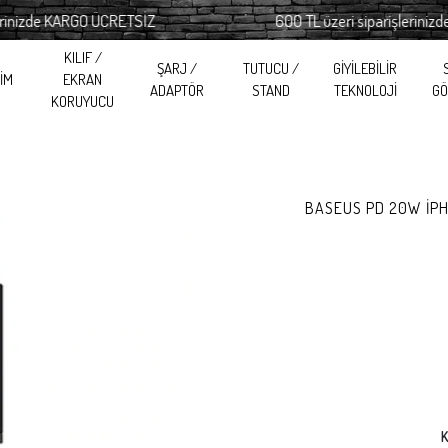
izde KARGO ÜCRETSİZ
600 TL üzeri siparişlerinizde K
KILIF /
ŞARJ /
TUTUCU /
GİYİLEBİLİR
RİM
EKRAN
ADAPTÖR
STAND
TEKNOLOJİ
GÖ
KORUYUCU
BASEUS PD 20W İPH
K