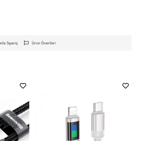
onla Sipariş
Ürün Önerileri
Stokta Yok
Stokta Yok