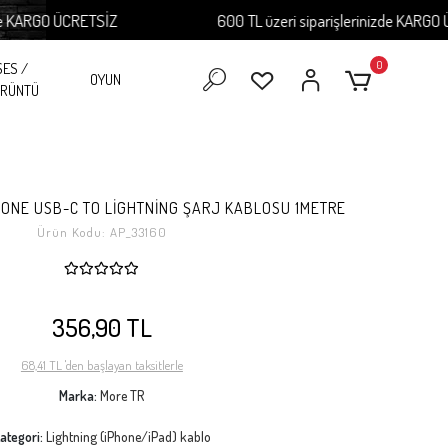
ARGO ÜCRETSİZ
600 TL üzeri siparişlerinizde KARGO ÜCRE
0
SES /
OYUN
RÜNTÜ
ONE USB-C TO LİGHTNİNG ŞARJ KABLOSU 1METRE
Ürün Kodu:
AP_33160
356,90 TL
68,41 TL 'den başlayan taksitlerle
Marka:
More TR
ategori:
Lightning (iPhone/iPad) kablo