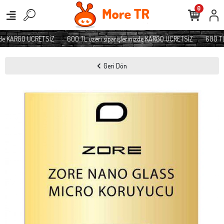
0
zde KARGO ÜCRETSİZ
600 TL üzeri siparişlerinizde KARGO ÜCRETSİZ
600 TL ü
Geri Dön