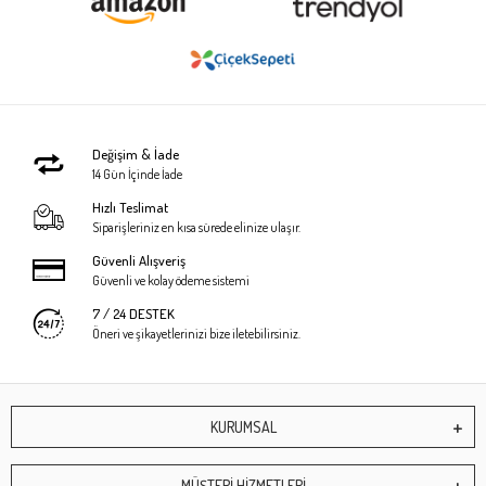
Değişim & İade
14 Gün İçinde İade
Hızlı Teslimat
Siparişleriniz en kısa sürede elinize ulaşır.
Güvenli Alışveriş
Güvenli ve kolay ödeme sistemi
7 / 24 DESTEK
Öneri ve şikayetlerinizi bize iletebilirsiniz.
KURUMSAL
MÜŞTERİ HİZMETLERİ