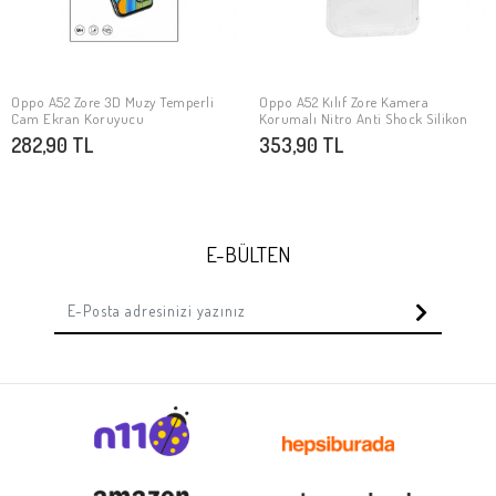
Oppo A52 Zore 3D Muzy Temperli
Oppo A52 Kılıf Zore Kamera
SEPETE EKLE
SEPETE EKLE
Cam Ekran Koruyucu
Korumalı Nitro Anti Shock Silikon
282,90 TL
353,90 TL
E-BÜLTEN