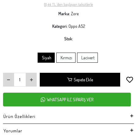
81,44 TL 'den başlayan taksitlerle
Marka:
Zore
Kategori:
Oppo A52
Stok:
Siyah
Kırmızı
Lacivert
Sepete Ekle
WHATSAPP İLE SİPARİŞ VER
Ürün Özellikleri
Yorumlar