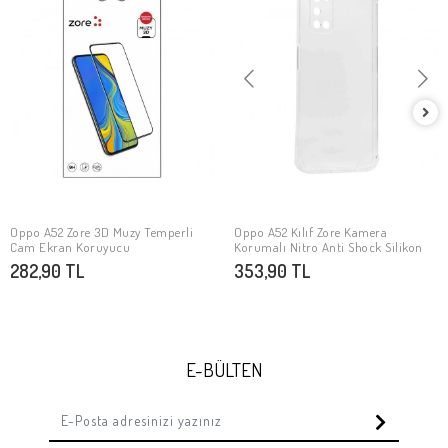
Oppo A52 Zore 3D Muzy Temperli
Oppo A52 Kılıf Zore Kamera
SEPETE EKLE
SEPETE EKLE
Cam Ekran Koruyucu
Korumalı Nitro Anti Shock Silikon
282,90 TL
353,90 TL
E-BÜLTEN